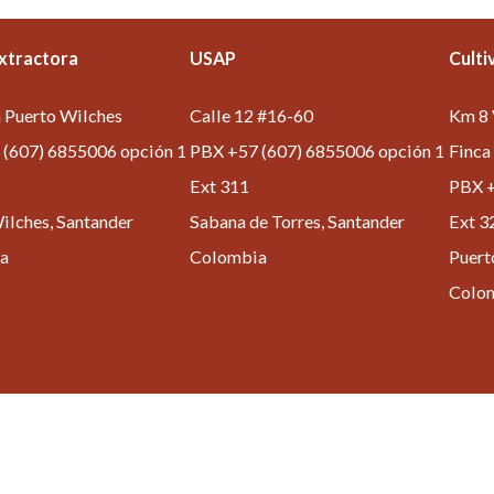
Extractora
USAP
Culti
 Puerto Wilches
Calle 12 #16-60
Km 8 
(607) 6855006 opción 1
PBX +57 (607) 6855006 opción 1
Finca
Ext 311
PBX +
ilches, Santander
Sabana de Torres, Santander
Ext 3
a
Colombia
Puert
Colo