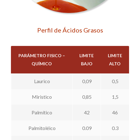
Perfil de Ácidos Grasos
PARÁMETRO FISICO –
LIMITE
LIMITE
QUÍMICO
BAJO
ALTO
Laurico
0,09
0,5
Miristico
0,85
1,5
Palmítico
42
46
Palmitoléico
0.09
0.3