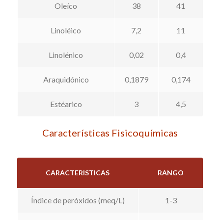
Oleíco
38
41
Linoléico
7,2
11
Linolénico
0,02
0,4
Araquidónico
0,1879
0,174
Estéarico
3
4,5
Características Fisicoquímicas
CARACTERISTICAS
RANGO
Índice de peróxidos (meq/L)
1-3