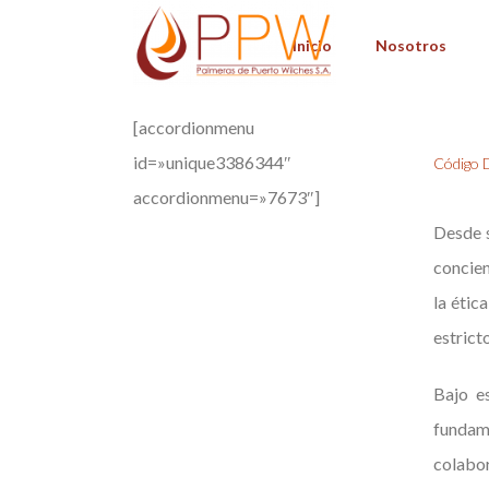
Inicio
Nosotros
[accordionmenu
id=»unique3386344″
Código 
accordionmenu=»7673″]
Desde 
concien
la étic
estrict
Bajo e
fundam
colabo