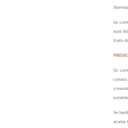
liberta
Se com
esté li
trato d
PREVE
Se com
conduct
creand
estable
Se tend
acatar 