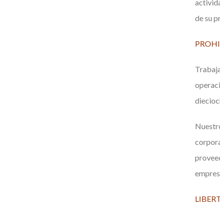
activid
de su p
PROHI
Trabaja
operaci
diecioc
Nuestr
corpora
proveed
empres
LIBER