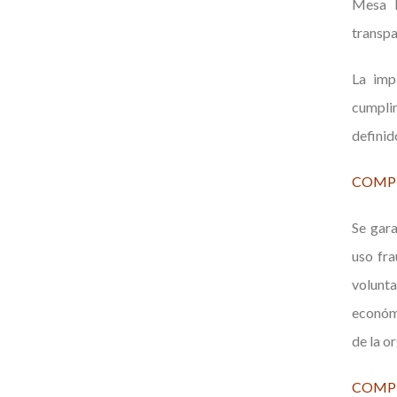
Mesa R
transpa
La imp
cumpli
definid
COMPR
Se gara
uso fr
volunta
económi
de la o
COMPR