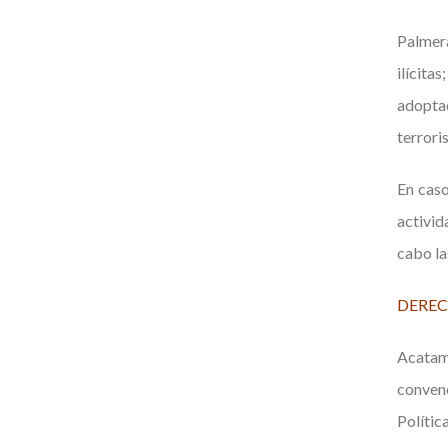
Palmera
ilícita
adoptad
terrori
En caso
activid
cabo la
DERE
Acatam
convenc
Polític