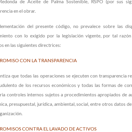
edonda de Aceite de Palma Sostenible, RSPO (por sus siglas
rencia en el obrar.
lementación del presente código, no prevalece sobre las dis
miento con lo exigido por la legislación vigente, por tal ra
os en las siguientes directrices:
OMISO CON LA TRANSPARENCIA
ntiza que todas las operaciones se ejecuten con transparencia r
audulento de los recursos económicos y todas las formas de cor
ria controles internos sujetos a procedimientos apropiados de au
ca, presupuestal, jurídica, ambiental, social, entre otros datos de
rganización.
OMISOS CONTRA EL LAVADO DE ACTIVOS