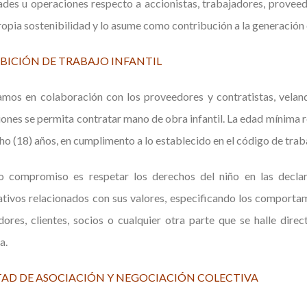
ades u operaciones respecto a accionistas, trabajadores, proveedo
ropia sostenibilidad y lo asume como contribución a la generación 
BICIÓN DE TRABAJO INFANTIL
mos en colaboración con los proveedores y contratistas, veland
ones se permita contratar mano de obra infantil. La edad mínima r
ho (18) años, en cumplimento a lo establecido en el código de trab
o compromiso es respetar los derechos del niño en las decla
tivos relacionados con sus valores, especificando los comportam
ores, clientes, socios o cualquier otra parte que se halle dire
a.
TAD DE ASOCIACIÓN Y NEGOCIACIÓN COLECTIVA