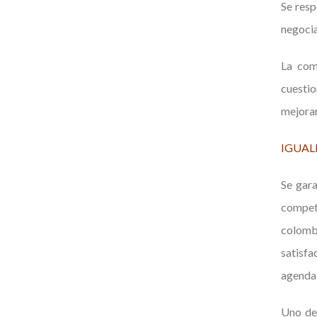
Se resp
negocia
La com
cuestio
mejorar
IGUAL
Se gara
compet
colombi
satisfa
agenda
Uno de 