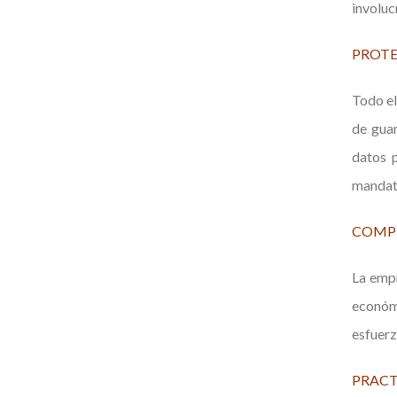
involu
PROTE
Todo el
de guar
datos p
mandato
COMP
La empr
económi
esfuerz
PRACT