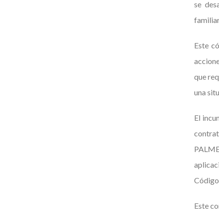
se des
familia
Este có
accione
que req
una sit
El incu
contrat
PALMER
aplicac
Código 
Este co